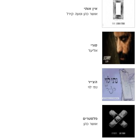
אין אותי
אושר כהן ונועה קירל
סורי
אליעד
הצייר
נתי לוי
פלסטרים
אושר כהן