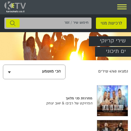
ניווט
חיפוש
לרכישת מנוי
שיר
/
שירי קריוקי
זמר
ים תיכוני
נמצאו
4760
שירים
הכי מושמע
מחרוזת פני מלאך
הפרויקט של רביבו & יואב יצחק