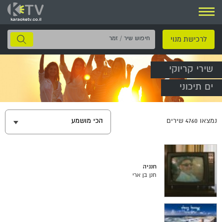
ניווט
חיפוש
לרכישת מנוי
שיר
/
שירי קריוקי
זמר
ים תיכוני
נמצאו
4760
שירים
הכי מושמע
חנניה
חנן בן ארי