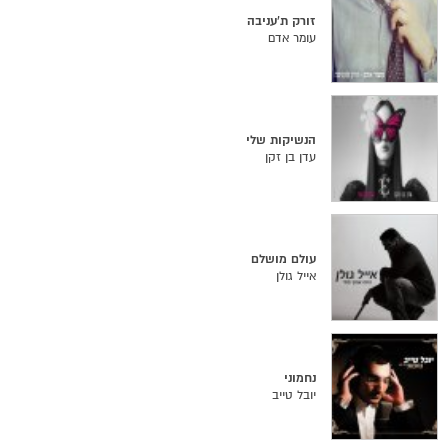
זורק ת'עניבה
עומר אדם
הנשיקות שלי
עדן בן זקן
עולם מושלם
אייל גולן
נחמוני
יובל טייב