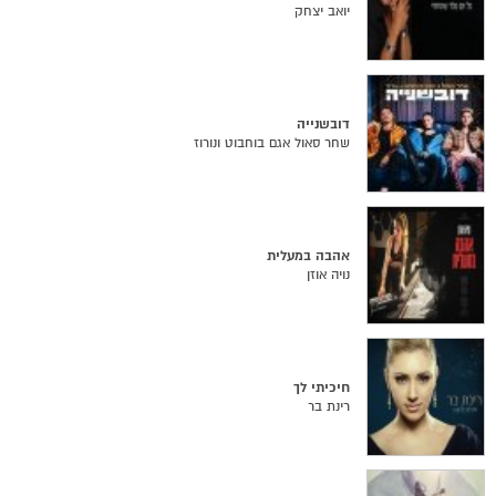
יואב יצחק
דובשנייה
שחר סאול אגם בוחבוט ונורוז
אהבה במעלית
נויה אוזן
חיכיתי לך
רינת בר