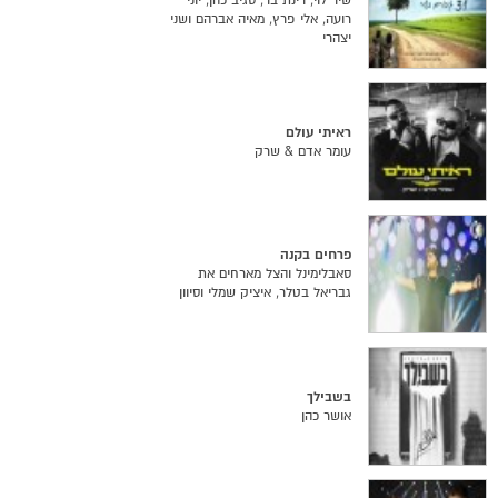
שיר לוי, רינת בר, סגיב כהן, יוני
רועה, אלי פרץ, מאיה אברהם ושני
יצהרי
ראיתי עולם
עומר אדם & שרק
פרחים בקנה
סאבלימינל והצל מארחים את
גבריאל בטלר, איציק שמלי וסיוון
בשבילך
אושר כהן