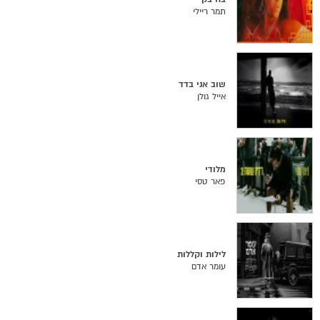
תמר ריילי
שוב אני בדד
אייל גולן
מלודי
פאר טסי
לילות וקללות
עומר אדם