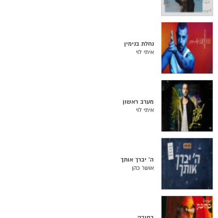
נחלת בנימין
איתי לוי
מערב ראשון
איתי לוי
ה' יברך אותך
אושר כהן
בחיבק