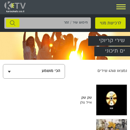
ניווט
חיפוש
לרכישת מנוי
שיר
/
שירי קריוקי
זמר
ים תיכוני
נמצאו
4760
שירים
הכי מושמע
טק טק
אייל גולן