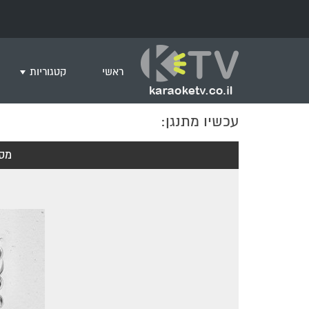
ראשי
קטגוריות
עכשיו מתנגן:
שירים לצפייה ב
חדש בקריוקי
מסי
המבוקשים ביות
ים תיכוני
גרסת פסנתר
שירי רוק/פופ
היפ הופ
English songs
שירי ארץ ישרא
שירי אירוויזיון