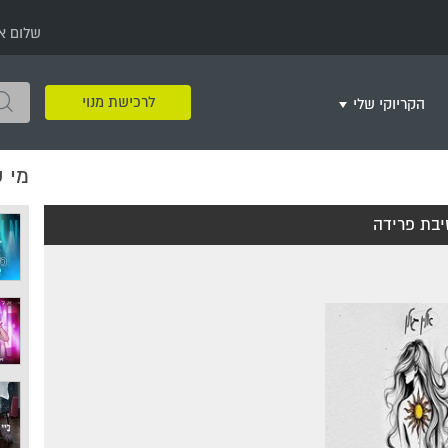
שלום א
לרכישת מנוי
הקריוקי שלי
מי 
שירים שאהבתי
חינם
שרים בשניים
שירי ריקודי עם
שירי דת
מסיבה מזרחית
+
בת פרידה
צור רשימת השמעה חדשה
ר
מחרוזות
רמיקס
שירים מסרטים וסדרות
שירי חג ומועד
שירי ירושלים
שירי יום הולדת
מסיבת רווקות
משחקי קריוקי
שירי יום הזיכרון
שירי ילדים
ל
שירי קטנטנים
שירי להקות צבאיות