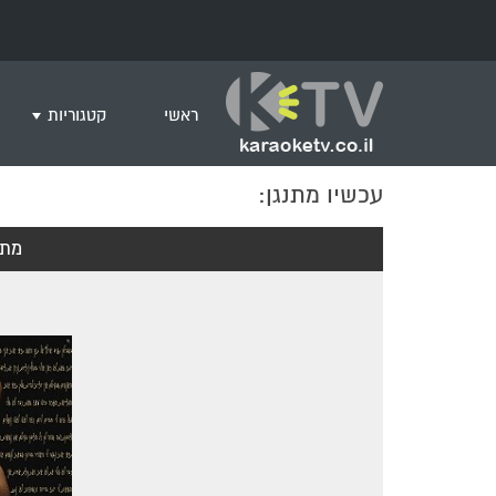
ראשי
קטגוריות
עכשיו מתנגן:
שירים לצפייה ב
חדש בקריוקי
מתי
המבוקשים ביות
ים תיכוני
גרסת פסנתר
שירי רוק/פופ
היפ הופ
English songs
שירי ארץ ישרא
שירי אירוויזיון