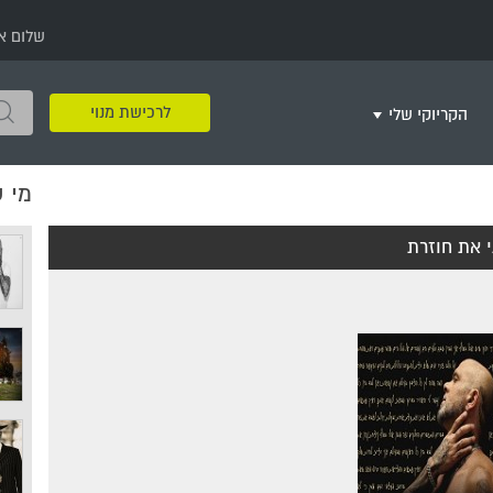
שלום א
לרכישת מנוי
הקריוקי שלי
מי 
שירים שאהבתי
חינם
שרים בשניים
שירי ריקודי עם
שירי דת
מסיבה מזרחית
+
 את חוזרת
צור רשימת השמעה חדשה
ר
מחרוזות
רמיקס
שירים מסרטים וסדרות
שירי חג ומועד
שירי ירושלים
שירי יום הולדת
מסיבת רווקות
משחקי קריוקי
שירי יום הזיכרון
שירי ילדים
ל
שירי קטנטנים
שירי להקות צבאיות