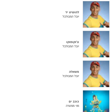
להושיט יד
יובל המבולבל
צ'וקומוקו
יובל המבולבל
משאלה
יובל המבולבל
כוכב ים
מני ממטרה