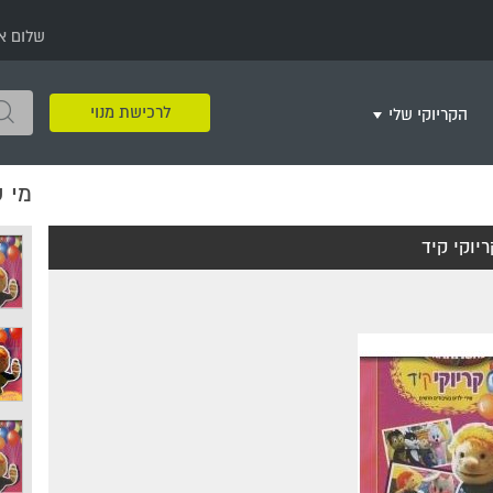
שלום א
לרכישת מנוי
הקריוקי שלי
מי 
שירים שאהבתי
חינם
שרים בשניים
שירי ריקודי עם
שירי דת
מסיבה מזרחית
+
ריוקי קיד
צור רשימת השמעה חדשה
ר
מחרוזות
רמיקס
שירים מסרטים וסדרות
שירי חג ומועד
שירי ירושלים
שירי יום הולדת
מסיבת רווקות
משחקי קריוקי
שירי יום הזיכרון
שירי ילדים
ל
שירי קטנטנים
שירי להקות צבאיות