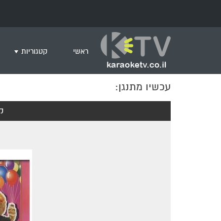
ראשי
קטגוריות
עכשיו מתנגן:
שירים לצפייה ב
חדש בקריוקי
ק
המבוקשים ביות
ים תיכוני
גרסת פסנתר
שירי רוק/פופ
היפ הופ
English songs
שירי ארץ ישרא
שירי אירוויזיון