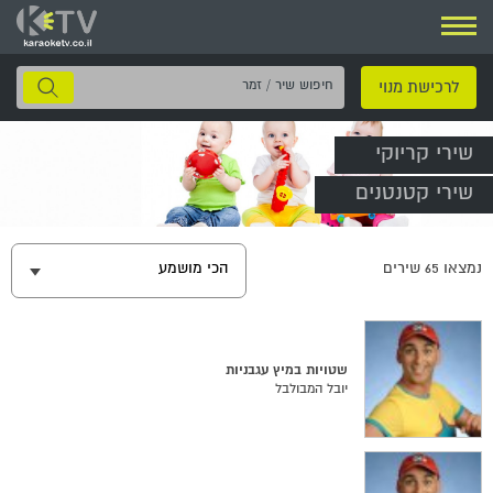
ניווט
חיפוש
לרכישת מנוי
שיר
/
שירי קריוקי
זמר
שירי קטנטנים
נמצאו
65
שירים
הכי מושמע
שטויות במיץ עגבניות
יובל המבולבל