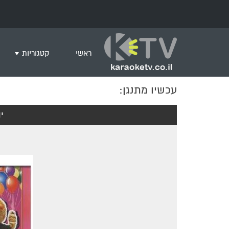
ראשי
קטגוריות
עכשיו מתנגן:
שירים לצפייה ב
חדש בקריוקי
י
המבוקשים ביות
ים תיכוני
גרסת פסנתר
שירי רוק/פופ
היפ הופ
English songs
שירי ארץ ישרא
שירי אירוויזיון