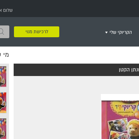
שלום א
לרכישת מנוי
הקריוקי שלי
מי 
שירים שאהבתי
חינם
שרים בשניים
שירי ריקודי עם
שירי דת
מסיבה מזרחית
+
ונתן הקטן
צור רשימת השמעה חדשה
ר
מחרוזות
רמיקס
שירים מסרטים וסדרות
שירי חג ומועד
שירי ירושלים
שירי יום הולדת
מסיבת רווקות
משחקי קריוקי
שירי יום הזיכרון
שירי ילדים
ל
שירי קטנטנים
שירי להקות צבאיות