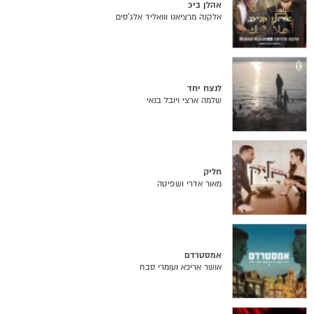
אהלן ביכ
אלקנה מרציאנו ווואליד אלג’סים
לנצח יחד
שלמה ארצי ויובל בנאי
חליק
מאור אדרי ושפיטה
אמסטרדם
אושר אריכא ועומרי סבח