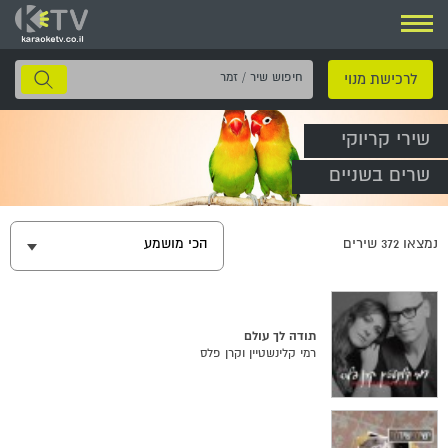
ניווט
חיפוש
לרכישת מנוי
שיר
/
שירי קריוקי
זמר
שרים בשניים
נמצאו
372
שירים
הכי מושמע
תודה לך עולם
רמי קלינשטיין וקרן פלס