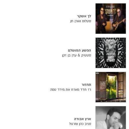
לך אשקר
סטלוס ואורן חן
הפשע המושלם
סטטיק & עדן בן זקן
תחזור
רז חדד מארח את מידד טסה
ארץ אבודה
סגיב כהן ומרגול