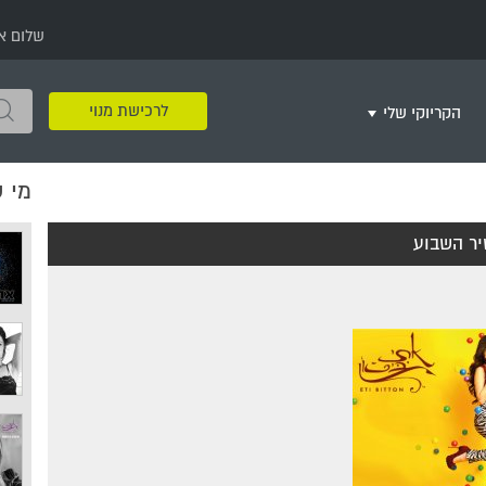
שלום א
לרכישת מנוי
הקריוקי שלי
מי 
שירים שאהבתי
חינם
שרים בשניים
שירי ריקודי עם
שירי דת
מסיבה מזרחית
+
ר השבוע
צור רשימת השמעה חדשה
ר
מחרוזות
רמיקס
שירים מסרטים וסדרות
שירי חג ומועד
שירי ירושלים
שירי יום הולדת
מסיבת רווקות
משחקי קריוקי
שירי יום הזיכרון
שירי ילדים
ל
שירי קטנטנים
שירי להקות צבאיות