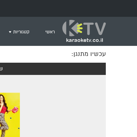
ראשי
קטגוריות
עכשיו מתנגן:
שירים לצפייה ב
חדש בקריוקי
שי
המבוקשים ביות
ים תיכוני
גרסת פסנתר
שירי רוק/פופ
היפ הופ
English songs
שירי ארץ ישרא
שירי אירוויזיון