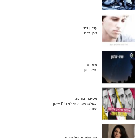
עדיין ריק
לירן דנינו
שמיים
יגאל בשן
מסיבה בחיפה
האולטראס, איתי לוי ו DJ אילון
מתנה