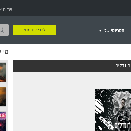
שלום א
לרכישת מנוי
הקריוקי שלי
מי 
שירים שאהבתי
חינם
שרים בשניים
שירי ריקודי עם
שירי דת
מסיבה מזרחית
+
רונדלים
צור רשימת השמעה חדשה
ר
מחרוזות
רמיקס
שירים מסרטים וסדרות
שירי חג ומועד
שירי ירושלים
שירי יום הולדת
מסיבת רווקות
משחקי קריוקי
שירי יום הזיכרון
שירי ילדים
ל
שירי קטנטנים
שירי להקות צבאיות