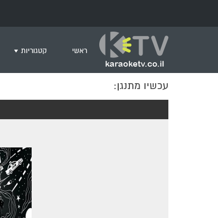
ראשי
קטגוריות
עכשיו מתנגן:
שירים לצפייה ב
חדש בקריוקי
המבוקשים ביות
ים תיכוני
גרסת פסנתר
שירי רוק/פופ
היפ הופ
English songs
שירי ארץ ישרא
שירי אירוויזיון