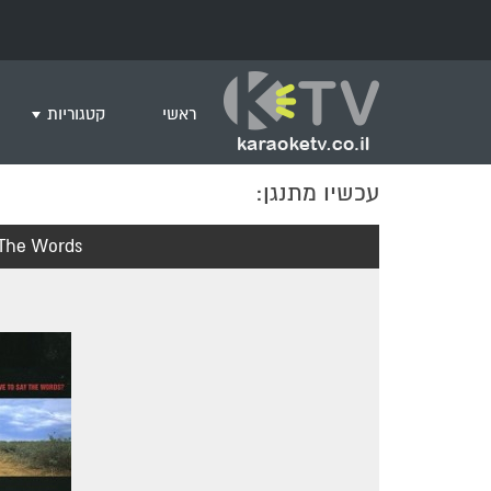
ראשי
קטגוריות
עכשיו מתנגן:
שירים לצפייה ב
חדש בקריוקי
 The Words
המבוקשים ביות
ים תיכוני
גרסת פסנתר
שירי רוק/פופ
היפ הופ
English songs
שירי ארץ ישרא
שירי אירוויזיון