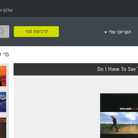
שלום א
לרכישת מנוי
הקריוקי שלי
מי 
שירים שאהבתי
חינם
שרים בשניים
שירי ריקודי עם
שירי דת
מסיבה מזרחית
+
Do I Have To Say
צור רשימת השמעה חדשה
ר
מחרוזות
רמיקס
שירים מסרטים וסדרות
שירי חג ומועד
שירי ירושלים
שירי יום הולדת
מסיבת רווקות
משחקי קריוקי
שירי יום הזיכרון
שירי ילדים
ל
שירי קטנטנים
שירי להקות צבאיות