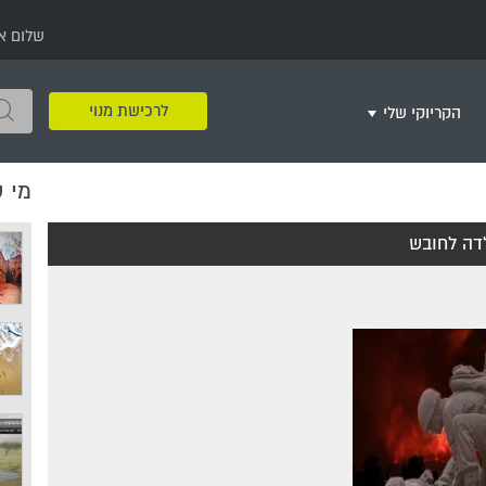
שלום א
לרכישת מנוי
הקריוקי שלי
מי 
שירים שאהבתי
חינם
שרים בשניים
שירי ריקודי עם
שירי דת
מסיבה מזרחית
+
דה לחובש
צור רשימת השמעה חדשה
ר
מחרוזות
רמיקס
שירים מסרטים וסדרות
שירי חג ומועד
שירי ירושלים
שירי יום הולדת
מסיבת רווקות
משחקי קריוקי
שירי יום הזיכרון
שירי ילדים
ל
שירי קטנטנים
שירי להקות צבאיות