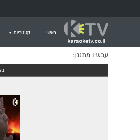
ראשי
קטגוריות
עכשיו מתנגן:
שירים לצפייה ב
חדש בקריוקי
בל
המבוקשים ביות
ים תיכוני
גרסת פסנתר
שירי רוק/פופ
היפ הופ
English songs
שירי ארץ ישרא
שירי אירוויזיון