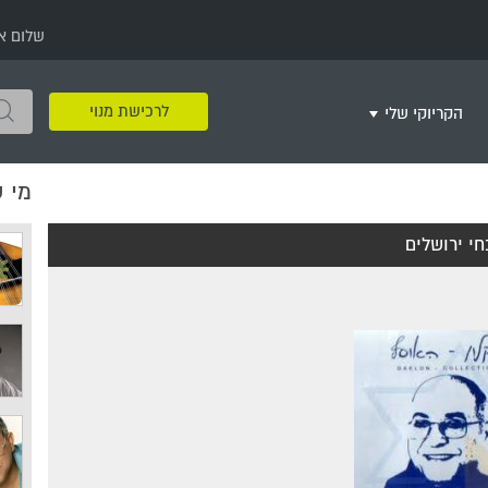
שלום א
לרכישת מנוי
הקריוקי שלי
מי 
שירים שאהבתי
חינם
שרים בשניים
שירי ריקודי עם
שירי דת
מסיבה מזרחית
+
י ירושלים
צור רשימת השמעה חדשה
ר
מחרוזות
רמיקס
שירים מסרטים וסדרות
שירי חג ומועד
שירי ירושלים
שירי יום הולדת
מסיבת רווקות
משחקי קריוקי
שירי יום הזיכרון
שירי ילדים
ל
שירי קטנטנים
שירי להקות צבאיות