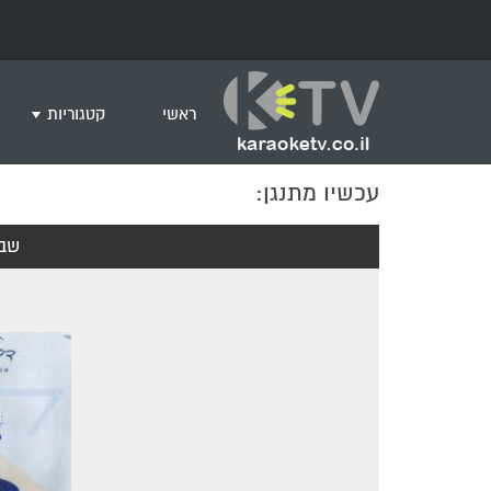
ראשי
קטגוריות
עכשיו מתנגן:
שירים לצפייה ב
חדש בקריוקי
שבח
המבוקשים ביות
ים תיכוני
גרסת פסנתר
שירי רוק/פופ
היפ הופ
English songs
שירי ארץ ישרא
שירי אירוויזיון