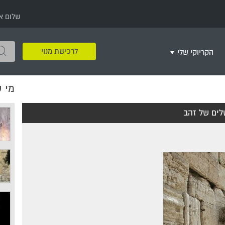
שלום א
לרכישת מנוי
הקריוקי שלי
מי 
שירים שאהבתי
חינם
שרים בשניים
שירי ריקודי עם
שירי דת
מסיבה מזרחית
+
לים של זהב
צור רשימת השמעה חדשה
ר
מחרוזות
רמיקס
שירים מסרטים וסדרות
שירי חג ומועד
שירי ירושלים
שירי יום הולדת
מסיבת רווקות
משחקי קריוקי
שירי יום הזיכרון
שירי ילדים
ל
שירי קטנטנים
שירי להקות צבאיות