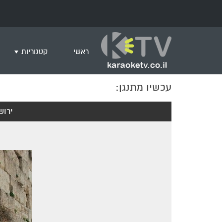
ראשי
קטגוריות
עכשיו מתנגן:
שירים לצפייה ב
חדש בקריוקי
ירוש
המבוקשים ביות
ים תיכוני
גרסת פסנתר
שירי רוק/פופ
היפ הופ
English songs
שירי ארץ ישרא
שירי אירוויזיון