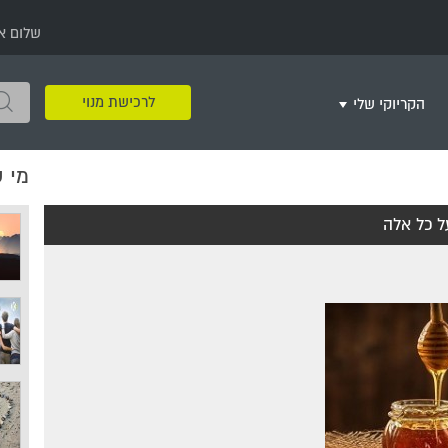
שלום א
לרכישת מנוי
הקריוקי שלי
מי 
שירים שאהבתי
חינם
שרים בשניים
שירי ריקודי עם
שירי דת
מסיבה מזרחית
+
ל כל אלה
צור רשימת השמעה חדשה
ר
מחרוזות
רמיקס
שירים מסרטים וסדרות
שירי חג ומועד
שירי ירושלים
שירי יום הולדת
מסיבת רווקות
משחקי קריוקי
שירי יום הזיכרון
שירי ילדים
ל
שירי קטנטנים
שירי להקות צבאיות