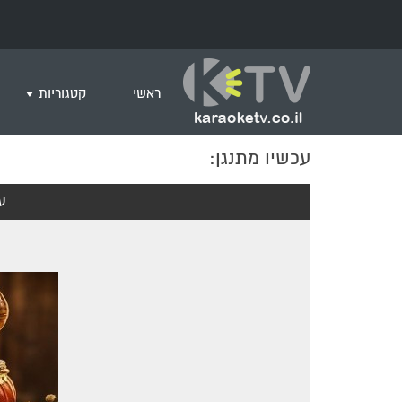
ראשי
קטגוריות
עכשיו מתנגן:
שירים לצפייה ב
חדש בקריוקי
ע
המבוקשים ביות
ים תיכוני
גרסת פסנתר
שירי רוק/פופ
היפ הופ
English songs
שירי ארץ ישרא
שירי אירוויזיון