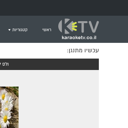
ראשי
קטגוריות
עכשיו מתנגן:
שירים לצפייה ב
חדש בקריוקי
ולס 
המבוקשים ביות
ים תיכוני
גרסת פסנתר
שירי רוק/פופ
היפ הופ
English songs
שירי ארץ ישרא
שירי אירוויזיון