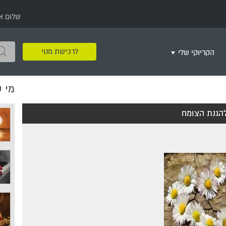
שלום א
לרכישת מנוי
הקריוקי שלי
מי 
שירים שאהבתי
חינם
שרים בשניים
שירי ריקודי עם
שירי דת
מסיבה מזרחית
+
להגנת הצומח
צור רשימת השמעה חדשה
ר
מחרוזות
רמיקס
שירים מסרטים וסדרות
שירי חג ומועד
שירי ירושלים
שירי יום הולדת
מסיבת רווקות
משחקי קריוקי
שירי יום הזיכרון
שירי ילדים
ל
שירי קטנטנים
שירי להקות צבאיות