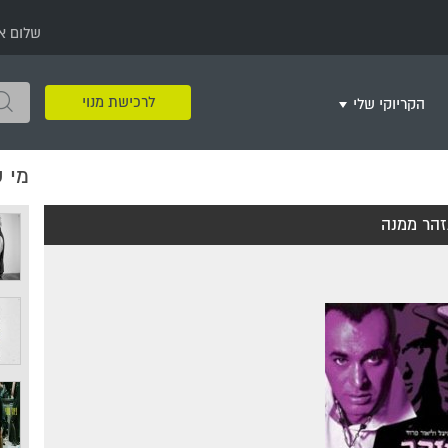
שלום א
לרכישת מנוי
הקריוקי שלי
מי 
שירים שאהבתי
חינם
שרים בשניים
שירי ריקודי עם
שירי דת
מסיבה מזרחית
+
הר ממנה
צור רשימת השמעה חדשה
ר
מחרוזות
רמיקס
שירים מסרטים וסדרות
שירי חג ומועד
שירי ירושלים
שירי יום הולדת
מסיבת רווקות
משחקי קריוקי
שירי יום הזיכרון
שירי ילדים
ל
שירי קטנטנים
שירי להקות צבאיות