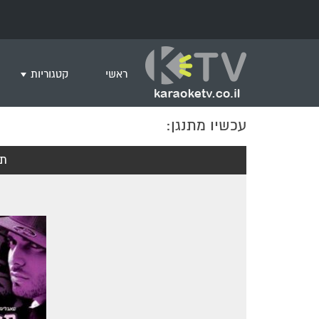
ראשי
קטגוריות
עכשיו מתנגן:
שירים לצפייה ב
חדש בקריוקי
תז
המבוקשים ביות
ים תיכוני
גרסת פסנתר
שירי רוק/פופ
היפ הופ
English songs
שירי ארץ ישרא
שירי אירוויזיון