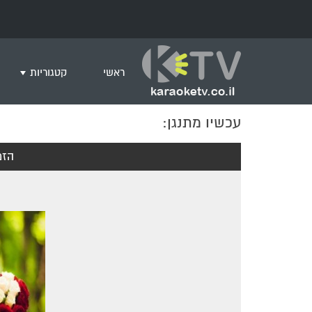
ראשי
קטגוריות
עכשיו מתנגן:
שירים לצפייה ב
חדש בקריוקי
הזמ
המבוקשים ביות
ים תיכוני
גרסת פסנתר
שירי רוק/פופ
היפ הופ
English songs
שירי ארץ ישרא
שירי אירוויזיון