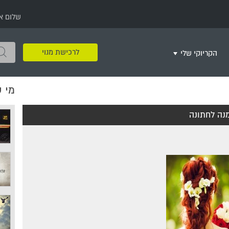
שלום א
לרכישת מנוי
הקריוקי שלי
מי 
שירים שאהבתי
חינם
שרים בשניים
שירי ריקודי עם
שירי דת
מסיבה מזרחית
+
נה לחתונה
צור רשימת השמעה חדשה
ר
מחרוזות
רמיקס
שירים מסרטים וסדרות
שירי חג ומועד
שירי ירושלים
שירי יום הולדת
מסיבת רווקות
משחקי קריוקי
שירי יום הזיכרון
שירי ילדים
ל
שירי קטנטנים
שירי להקות צבאיות