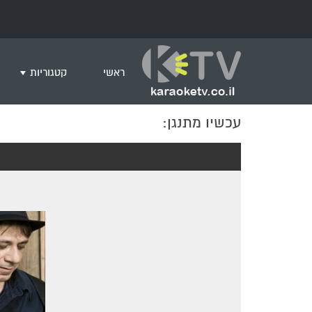
ראשי
קטגוריות
עכשיו מתנגן:
שירים לצפייה ב
חדש בקריוקי
המבוקשים ביות
ים תיכוני
גרסת פסנתר
שירי רוק/פופ
היפ הופ
English songs
שירי ארץ ישרא
שירי אירוויזיון