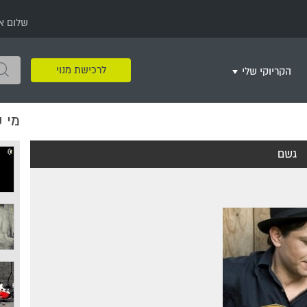
שלום א
לרכישת מנוי
הקריוקי שלי
מי 
שירים שאהבתי
חינם
שרים בשניים
שירי ריקודי עם
שירי דת
מסיבה מזרחית
+
גשם
צור רשימת השמעה חדשה
ר
מחרוזות
רמיקס
שירים מסרטים וסדרות
שירי חג ומועד
שירי ירושלים
שירי יום הולדת
מסיבת רווקות
משחקי קריוקי
שירי יום הזיכרון
שירי ילדים
ל
שירי קטנטנים
שירי להקות צבאיות