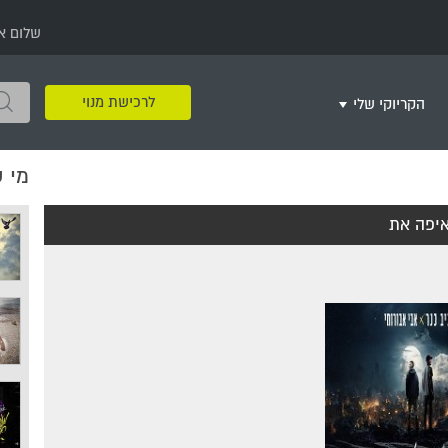
שלום א
לרכישת מנוי
הקריוקי שלי
מי 
שירים שאהבתי
חינם
שרים בשניים
שירי ריקודי עם
שירי דת
מסיבה מזרחית
+
יפה את
צור רשימת השמעה חדשה
ר
מחרוזות
רמיקס
שירים מסרטים וסדרות
שירי חג ומועד
שירי ירושלים
שירי יום הולדת
מסיבת רווקות
משחקי קריוקי
שירי יום הזיכרון
שירי ילדים
ל
שירי קטנטנים
שירי להקות צבאיות