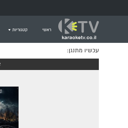
ראשי
קטגוריות
עכשיו מתנגן:
שירים לצפייה ב
חדש בקריוקי
א
המבוקשים ביות
ים תיכוני
גרסת פסנתר
שירי רוק/פופ
היפ הופ
English songs
שירי ארץ ישרא
שירי אירוויזיון