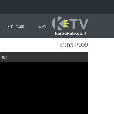
ראשי
קטגוריות
עכשיו מתנגן:
שירים לצפייה ב
חדש בקריוקי
עוד 
המבוקשים ביות
ים תיכוני
גרסת פסנתר
שירי רוק/פופ
היפ הופ
English songs
שירי ארץ ישרא
שירי אירוויזיון