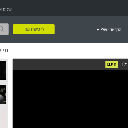
שלום א
לרכישת מנוי
הקריוקי שלי
מי 
שירים שאהבתי
חינם
שרים בשניים
שירי ריקודי עם
שירי דת
מסיבה מזרחית
+
ילד
חינם
צור רשימת השמעה חדשה
ר
מחרוזות
רמיקס
שירים מסרטים וסדרות
שירי חג ומועד
שירי ירושלים
שירי יום הולדת
מסיבת רווקות
משחקי קריוקי
שירי יום הזיכרון
שירי ילדים
ל
שירי קטנטנים
שירי להקות צבאיות