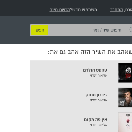
ורח,
התחבר
משתמש חדש?
הרשם חינם
חיפוש
שיר
/
שאהב את השיר הזה אהב גם את:
זמר
טקסס הולדם
אליאור זנדני
זיכרון מחוק
אליאור זנדני
אין פה מקום
אליאור זנדני