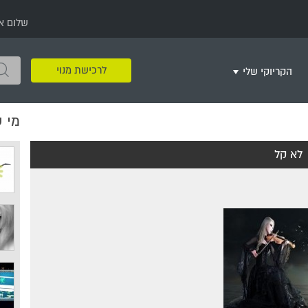
שלום א
לרכישת מנוי
הקריוקי שלי
מי 
שירים שאהבתי
חינם
שרים בשניים
שירי ריקודי עם
שירי דת
מסיבה מזרחית
+
לא קל
צור רשימת השמעה חדשה
ר
מחרוזות
רמיקס
שירים מסרטים וסדרות
שירי חג ומועד
שירי ירושלים
שירי יום הולדת
מסיבת רווקות
משחקי קריוקי
שירי יום הזיכרון
שירי ילדים
ל
שירי קטנטנים
שירי להקות צבאיות