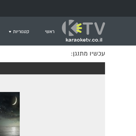
ראשי
קטגוריות
עכשיו מתנגן:
שירים לצפייה ב
חדש בקריוקי
המבוקשים ביות
ים תיכוני
גרסת פסנתר
שירי רוק/פופ
היפ הופ
English songs
שירי ארץ ישרא
שירי אירוויזיון