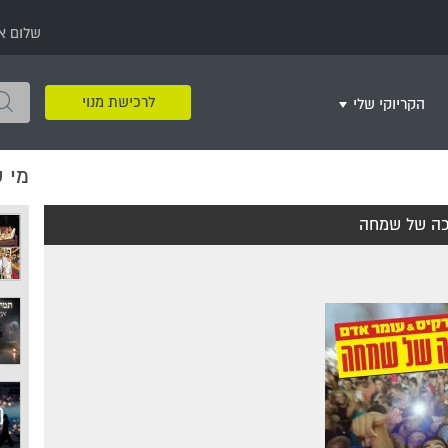
שלום א
לרכישת מנוי
הקריוקי שלי
מי 
שירים שאהבתי
חינם
שרים בשניים
שירי ריקודי עם
שירי דת
מסיבה מזרחית
+
ה של שמחה
צור רשימת השמעה חדשה
ר
מחרוזות
רמיקס
שירים מסרטים וסדרות
שירי חג ומועד
שירי ירושלים
שירי יום הולדת
מסיבת רווקות
משחקי קריוקי
שירי יום הזיכרון
שירי ילדים
ל
שירי קטנטנים
שירי להקות צבאיות