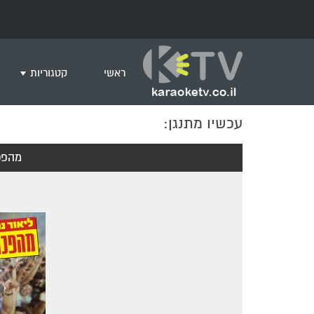
ראשי
קטגוריות
עכשיו מתנגן:
שירים לצפייה ב
חדש בקריוקי
מהפכ
המבוקשים ביות
ים תיכוני
גרסת פסנתר
שירי רוק/פופ
היפ הופ
English songs
שירי ארץ ישרא
שירי אירוויזיון