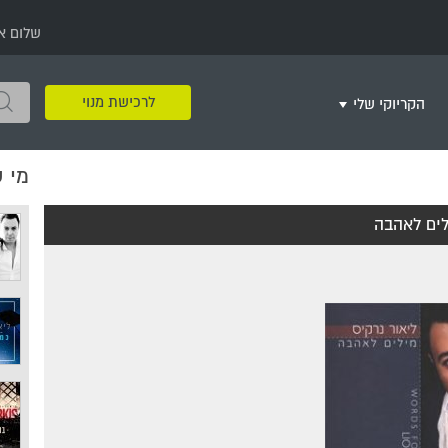
שלום א
לרכישת מנוי
הקריוקי שלי
מי 
שירים שאהבתי
חינם
שרים בשניים
שירי ריקודי עם
שירי דת
מסיבה מזרחית
+
לים לאהבה
צור רשימת השמעה חדשה
ר
מחרוזות
רמיקס
שירים מסרטים וסדרות
שירי חג ומועד
שירי ירושלים
שירי יום הולדת
מסיבת רווקות
משחקי קריוקי
שירי יום הזיכרון
שירי ילדים
ל
שירי קטנטנים
שירי להקות צבאיות