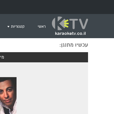
ראשי
קטגוריות
עכשיו מתנגן:
שירים לצפייה ב
חדש בקריוקי
מי
המבוקשים ביות
ים תיכוני
גרסת פסנתר
שירי רוק/פופ
היפ הופ
English songs
שירי ארץ ישרא
שירי אירוויזיון