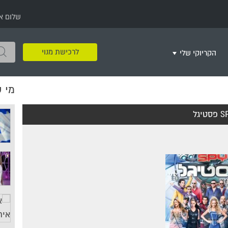
שלום א
לרכישת מנוי
הקריוקי שלי
מי 
שירים שאהבתי
חינם
שרים בשניים
שירי ריקודי עם
שירי דת
מסיבה מזרחית
+
סטיגל
צור רשימת השמעה חדשה
ר
מחרוזות
רמיקס
שירים מסרטים וסדרות
שירי חג ומועד
שירי ירושלים
שירי יום הולדת
מסיבת רווקות
משחקי קריוקי
שירי יום הזיכרון
שירי ילדים
ל
שירי קטנטנים
שירי להקות צבאיות