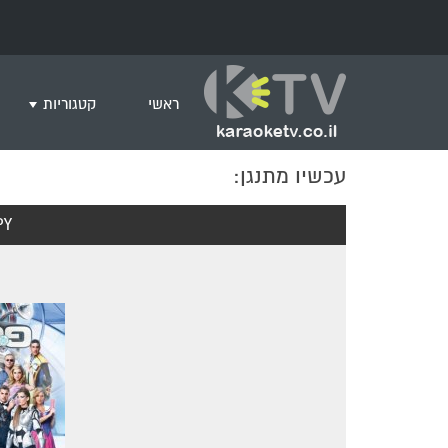
ראשי
קטגוריות
עכשיו מתנגן:
שירים לצפייה ב
חדש בקריוקי
SPY פ
המבוקשים ביות
ים תיכוני
גרסת פסנתר
שירי רוק/פופ
היפ הופ
English songs
שירי ארץ ישרא
שירי אירוויזיון