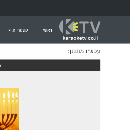
ראשי
קטגוריות
עכשיו מתנגן:
שירים לצפייה ב
חדש בקריוקי
הנ
המבוקשים ביות
ים תיכוני
גרסת פסנתר
שירי רוק/פופ
היפ הופ
English songs
שירי ארץ ישרא
שירי אירוויזיון