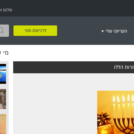
שלום א
לרכישת מנוי
הקריוקי שלי
מי 
שירים שאהבתי
חינם
שרים בשניים
שירי ריקודי עם
שירי דת
מסיבה מזרחית
+
רות הללו
צור רשימת השמעה חדשה
ר
מחרוזות
רמיקס
שירים מסרטים וסדרות
שירי חג ומועד
שירי ירושלים
שירי יום הולדת
מסיבת רווקות
משחקי קריוקי
שירי יום הזיכרון
שירי ילדים
ל
שירי קטנטנים
שירי להקות צבאיות