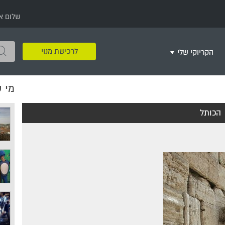
שלום א
לרכישת מנוי
הקריוקי שלי
מי 
שירים שאהבתי
חינם
שרים בשניים
שירי ריקודי עם
שירי דת
מסיבה מזרחית
+
הכותל
צור רשימת השמעה חדשה
ר
מחרוזות
רמיקס
שירים מסרטים וסדרות
שירי חג ומועד
שירי ירושלים
שירי יום הולדת
מסיבת רווקות
משחקי קריוקי
שירי יום הזיכרון
שירי ילדים
ל
שירי קטנטנים
שירי להקות צבאיות