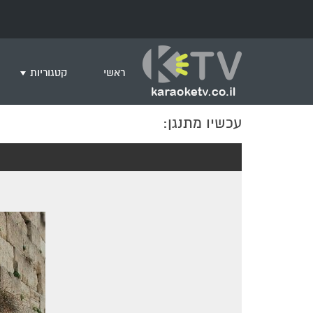
ראשי
קטגוריות
עכשיו מתנגן:
שירים לצפייה ב
חדש בקריוקי
המבוקשים ביות
ים תיכוני
גרסת פסנתר
שירי רוק/פופ
היפ הופ
English songs
שירי ארץ ישרא
שירי אירוויזיון