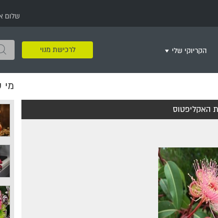
שלום א
לרכישת מנוי
הקריוקי שלי
מי 
שירים שאהבתי
חינם
שרים בשניים
שירי ריקודי עם
שירי דת
מסיבה מזרחית
+
 האקליפטוס
צור רשימת השמעה חדשה
ר
מחרוזות
רמיקס
שירים מסרטים וסדרות
שירי חג ומועד
שירי ירושלים
שירי יום הולדת
מסיבת רווקות
משחקי קריוקי
שירי יום הזיכרון
שירי ילדים
ל
שירי קטנטנים
שירי להקות צבאיות