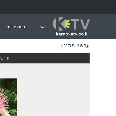
ראשי
קטגוריות
עכשיו מתנגן:
שירים לצפייה ב
חדש בקריוקי
חורשת
המבוקשים ביות
ים תיכוני
גרסת פסנתר
שירי רוק/פופ
היפ הופ
English songs
שירי ארץ ישרא
שירי אירוויזיון