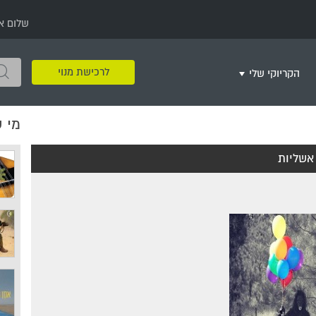
שלום א
לרכישת מנוי
הקריוקי שלי
מי 
שירים שאהבתי
חינם
שרים בשניים
שירי ריקודי עם
שירי דת
מסיבה מזרחית
+
אשליות
צור רשימת השמעה חדשה
ר
מחרוזות
רמיקס
שירים מסרטים וסדרות
שירי חג ומועד
שירי ירושלים
שירי יום הולדת
מסיבת רווקות
משחקי קריוקי
שירי יום הזיכרון
שירי ילדים
ל
שירי קטנטנים
שירי להקות צבאיות