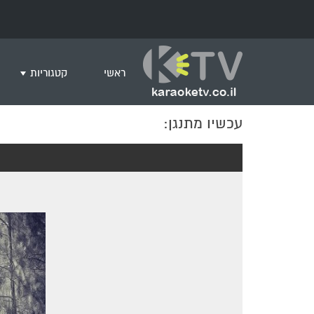
ראשי
קטגוריות
עכשיו מתנגן:
שירים לצפייה ב
חדש בקריוקי
המבוקשים ביות
ים תיכוני
גרסת פסנתר
שירי רוק/פופ
היפ הופ
English songs
שירי ארץ ישרא
שירי אירוויזיון