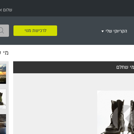
שלום א
לרכישת מנוי
הקריוקי שלי
מי 
שירים שאהבתי
חינם
שרים בשניים
שירי ריקודי עם
שירי דת
מסיבה מזרחית
+
י שחלם
צור רשימת השמעה חדשה
ר
מחרוזות
רמיקס
שירים מסרטים וסדרות
שירי חג ומועד
שירי ירושלים
שירי יום הולדת
מסיבת רווקות
משחקי קריוקי
שירי יום הזיכרון
שירי ילדים
ל
שירי קטנטנים
שירי להקות צבאיות