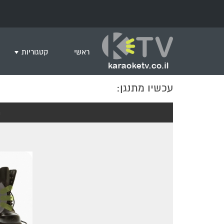
ראשי
קטגוריות
עכשיו מתנגן:
שירים לצפייה ב
חדש בקריוקי
מ
המבוקשים ביות
ים תיכוני
גרסת פסנתר
שירי רוק/פופ
היפ הופ
English songs
שירי ארץ ישרא
שירי אירוויזיון