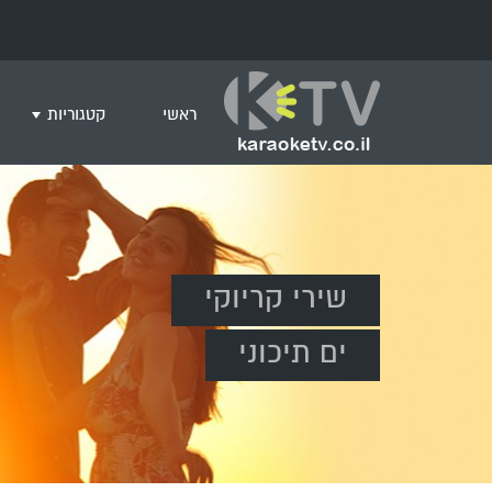
ראשי
קטגוריות
שירים לצפייה ב
חדש בקריוקי
המבוקשים ביות
ים תיכוני
שירי קריוקי
גרסת פסנתר
שירי רוק/פופ
ים תיכוני
היפ הופ
English songs
שירי ארץ ישרא
שירי אירוויזיון