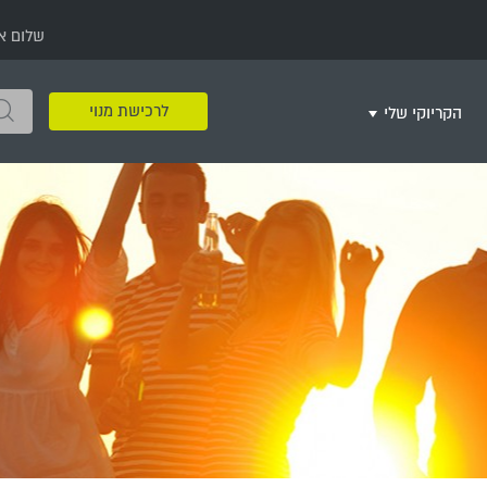
שלום א
לרכישת מנוי
הקריוקי שלי
שירים שאהבתי
חינם
שרים בשניים
שירי ריקודי עם
שירי דת
מסיבה מזרחית
+
צור רשימת השמעה חדשה
ר
מחרוזות
רמיקס
שירים מסרטים וסדרות
שירי חג ומועד
שירי ירושלים
שירי יום הולדת
מסיבת רווקות
משחקי קריוקי
שירי יום הזיכרון
שירי ילדים
ל
שירי קטנטנים
שירי להקות צבאיות