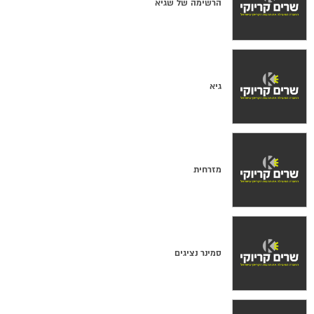
הרשימה של שגיא
גיא
מזרחית
סמינר נציגים