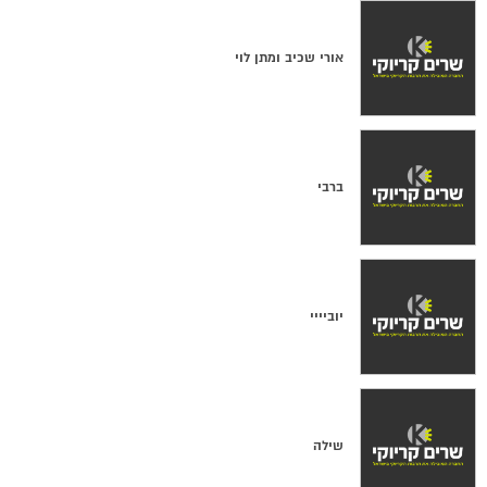
אורי שכיב ומתן לוי
ברבי
יוביייי
שילה