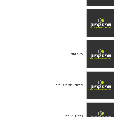
יונני
פאר טסי
קריוקי של מירי מור
נתת לי אותה