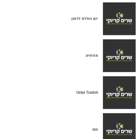
יום הולדת לדותן
מזרחית
Uziya Tzadok
שם