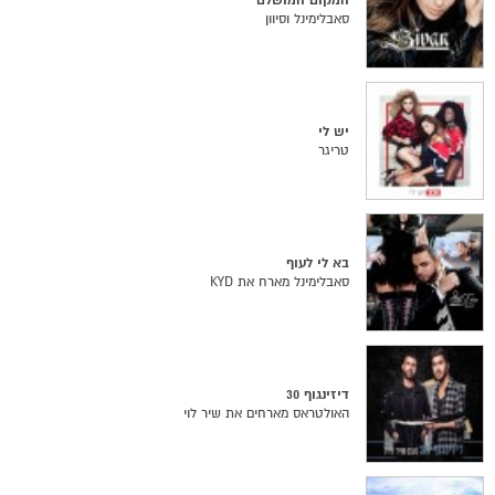
המקום המושלם
סאבלימינל וסיוון
יש לי
טריגר
בא לי לעוף
סאבלימינל מארח את KYD
דיזינגוף 30
האולטראס מארחים את שיר לוי