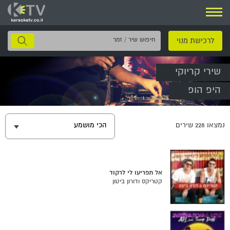
ניווט
חיפוש
לרכישת מנוי
שיר
/
שירי קריוקי
זמר
היפ הופ
נמצאו
228
שירים
הכי מושמע
אל תפריעו לי לרקוד
קטריקס ודורון ביטון