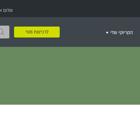
שלום א
לרכישת מנוי
הקריוקי שלי
שירים שאהבתי
חינם
שרים בשניים
שירי ריקודי עם
שירי דת
מסיבה מזרחית
+
צור רשימת השמעה חדשה
ר
מחרוזות
רמיקס
שירים מסרטים וסדרות
שירי חג ומועד
שירי ירושלים
שירי יום הולדת
מסיבת רווקות
משחקי קריוקי
שירי יום הזיכרון
שירי ילדים
ל
שירי קטנטנים
שירי להקות צבאיות