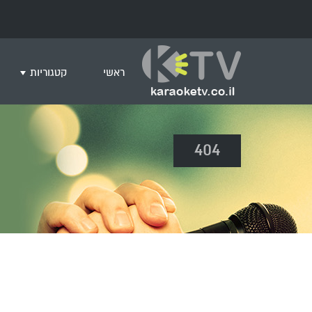
ראשי
קטגוריות
שירים לצפייה ב
404
חדש בקריוקי
המבוקשים ביות
ים תיכוני
גרסת פסנתר
שירי רוק/פופ
היפ הופ
English songs
שירי ארץ ישרא
שירי אירוויזיון