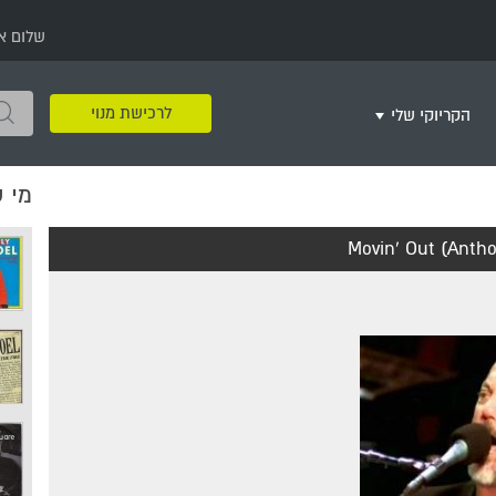
שלום א
לרכישת מנוי
הקריוקי שלי
מי 
שירים שאהבתי
חינם
שרים בשניים
שירי ריקודי עם
שירי דת
מסיבה מזרחית
+
Movin' Out (Antho
צור רשימת השמעה חדשה
ר
מחרוזות
רמיקס
שירים מסרטים וסדרות
שירי חג ומועד
שירי ירושלים
שירי יום הולדת
מסיבת רווקות
משחקי קריוקי
שירי יום הזיכרון
שירי ילדים
ל
שירי קטנטנים
שירי להקות צבאיות