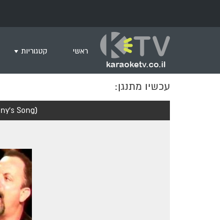
ראשי
קטגוריות
עכשיו מתנגן:
שירים לצפייה ב
חדש בקריוקי
ny's Song)
המבוקשים ביות
ים תיכוני
גרסת פסנתר
שירי רוק/פופ
היפ הופ
English songs
שירי ארץ ישרא
שירי אירוויזיון