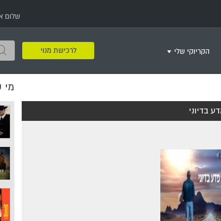
שלום א
לרכישת מנוי
הקריוקי שלי
מי 
שירים שאהבתי
חינם
שרים בשניים
שירי ריקודי עם
שירי דת
מסיבה מזרחית
+
ע בדיוני
צור רשימת השמעה חדשה
ר
מחרוזות
רמיקס
שירים מסרטים וסדרות
שירי חג ומועד
שירי ירושלים
שירי יום הולדת
מסיבת רווקות
משחקי קריוקי
שירי יום הזיכרון
שירי ילדים
ל
שירי קטנטנים
שירי להקות צבאיות