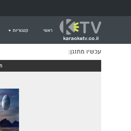
ראשי
קטגוריות
עכשיו מתנגן:
שירים לצפייה ב
חדש בקריוקי
מד
המבוקשים ביות
ים תיכוני
גרסת פסנתר
שירי רוק/פופ
היפ הופ
English songs
שירי ארץ ישרא
שירי אירוויזיון