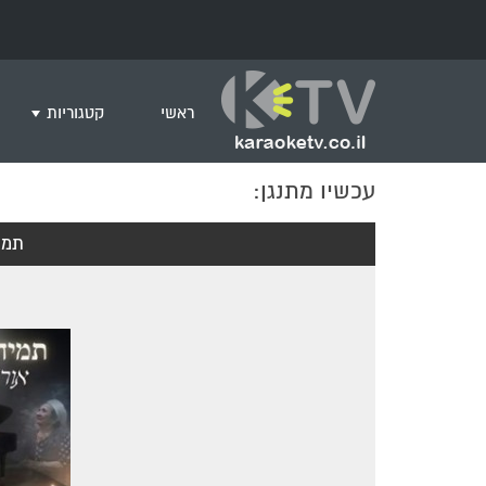
ראשי
קטגוריות
עכשיו מתנגן:
שירים לצפייה ב
חדש בקריוקי
תמי
המבוקשים ביות
ים תיכוני
גרסת פסנתר
שירי רוק/פופ
היפ הופ
English songs
שירי ארץ ישרא
שירי אירוויזיון