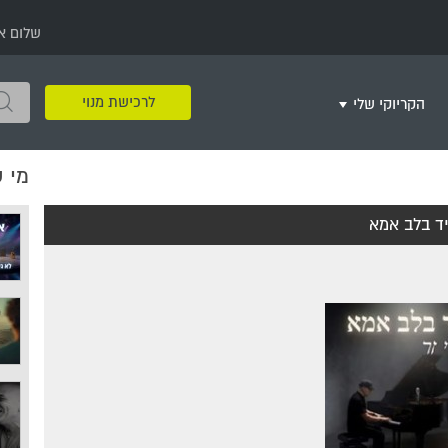
שלום א
לרכישת מנוי
הקריוקי שלי
מי 
שירים שאהבתי
חינם
שרים בשניים
שירי ריקודי עם
שירי דת
מסיבה מזרחית
+
ד בלב אמא
צור רשימת השמעה חדשה
ר
מחרוזות
רמיקס
שירים מסרטים וסדרות
שירי חג ומועד
שירי ירושלים
שירי יום הולדת
מסיבת רווקות
משחקי קריוקי
שירי יום הזיכרון
שירי ילדים
ל
שירי קטנטנים
שירי להקות צבאיות