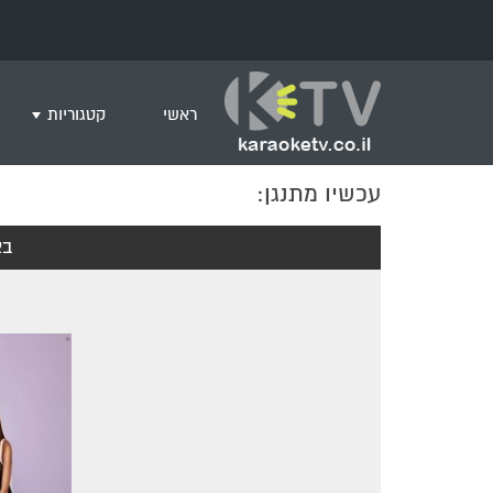
ראשי
קטגוריות
עכשיו מתנגן:
שירים לצפייה ב
חדש בקריוקי
בא
המבוקשים ביות
ים תיכוני
גרסת פסנתר
שירי רוק/פופ
היפ הופ
English songs
שירי ארץ ישרא
שירי אירוויזיון