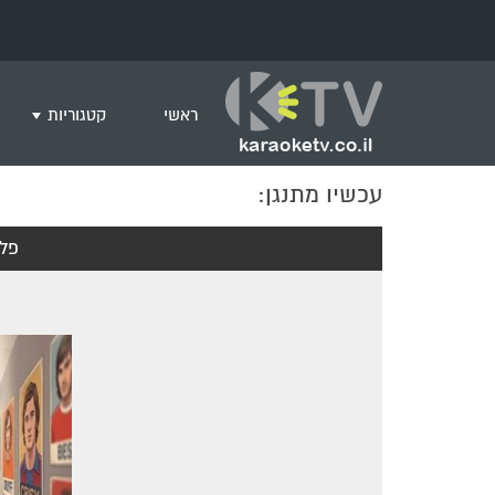
ראשי
קטגוריות
עכשיו מתנגן:
שירים לצפייה ב
חדש בקריוקי
פל
המבוקשים ביות
ים תיכוני
גרסת פסנתר
שירי רוק/פופ
היפ הופ
English songs
שירי ארץ ישרא
שירי אירוויזיון