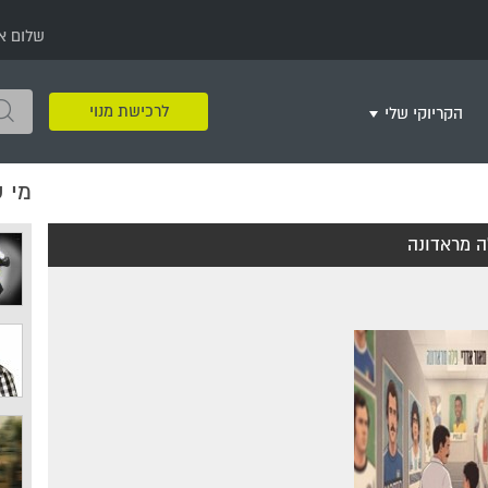
שלום א
לרכישת מנוי
הקריוקי שלי
מי 
שירים שאהבתי
חינם
שרים בשניים
שירי ריקודי עם
שירי דת
מסיבה מזרחית
+
ה מראדונה
צור רשימת השמעה חדשה
ר
מחרוזות
רמיקס
שירים מסרטים וסדרות
שירי חג ומועד
שירי ירושלים
שירי יום הולדת
מסיבת רווקות
משחקי קריוקי
שירי יום הזיכרון
שירי ילדים
ל
שירי קטנטנים
שירי להקות צבאיות