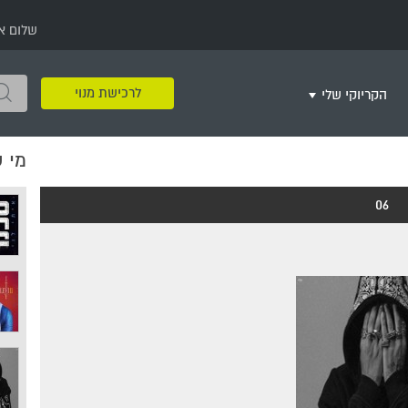
שלום א
לרכישת מנוי
הקריוקי שלי
מי 
שירים שאהבתי
חינם
שרים בשניים
שירי ריקודי עם
שירי דת
מסיבה מזרחית
+
06
צור רשימת השמעה חדשה
ר
מחרוזות
רמיקס
שירים מסרטים וסדרות
שירי חג ומועד
שירי ירושלים
שירי יום הולדת
מסיבת רווקות
משחקי קריוקי
שירי יום הזיכרון
שירי ילדים
ל
שירי קטנטנים
שירי להקות צבאיות