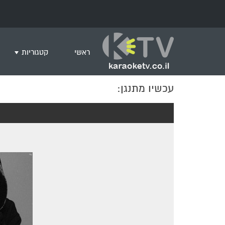
ראשי
קטגוריות
עכשיו מתנגן:
שירים לצפייה ב
חדש בקריוקי
המבוקשים ביות
ים תיכוני
גרסת פסנתר
שירי רוק/פופ
היפ הופ
English songs
שירי ארץ ישרא
שירי אירוויזיון