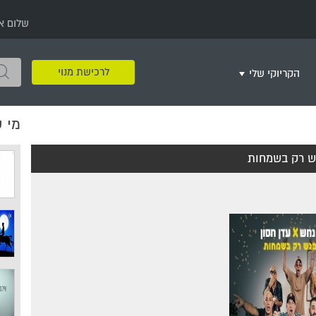
שלום א
לרכישת מנוי
הקריוקי שלי
מי 
שירים שאהבתי
חינם
שרים בשניים
שירי ריקודי עם
שירי דת
מסיבה מזרחית
+
ש רק בשמחות
צור רשימת השמעה חדשה
ר
מחרוזות
רמיקס
שירים מסרטים וסדרות
שירי חג ומועד
שירי ירושלים
שירי יום הולדת
מסיבת רווקות
משחקי קריוקי
שירי יום הזיכרון
שירי ילדים
ל
שירי קטנטנים
שירי להקות צבאיות