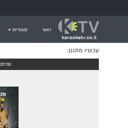
ראשי
קטגוריות
עכשיו מתנגן:
שירים לצפייה ב
חדש בקריוקי
שניפג
המבוקשים ביות
ים תיכוני
גרסת פסנתר
שירי רוק/פופ
היפ הופ
English songs
שירי ארץ ישרא
שירי אירוויזיון