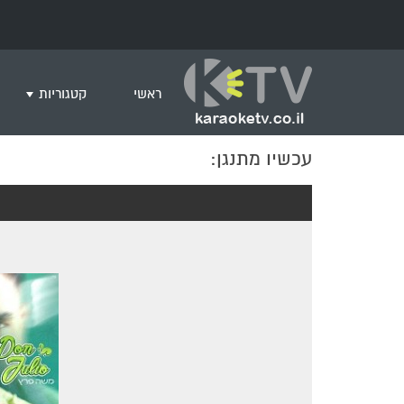
ראשי
קטגוריות
עכשיו מתנגן:
שירים לצפייה ב
חדש בקריוקי
המבוקשים ביות
ים תיכוני
גרסת פסנתר
שירי רוק/פופ
היפ הופ
English songs
שירי ארץ ישרא
שירי אירוויזיון