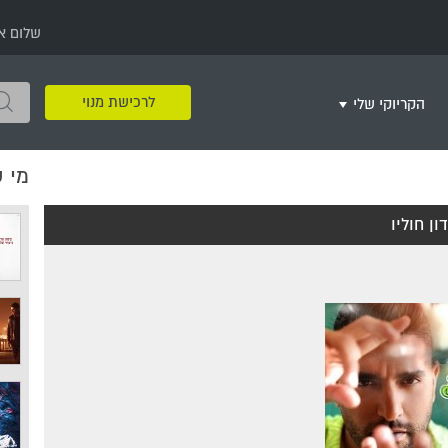
שלום א
לרכישת מנוי
הקריוקי שלי
מי 
שירים שאהבתי
חינם
שרים בשניים
שירי ריקודי עם
שירי דת
מסיבה מזרחית
+
דון חוליו
צור רשימת השמעה חדשה
ר
מחרוזות
רמיקס
שירים מסרטים וסדרות
שירי חג ומועד
שירי ירושלים
שירי יום הולדת
מסיבת רווקות
משחקי קריוקי
שירי יום הזיכרון
שירי ילדים
ל
שירי קטנטנים
שירי להקות צבאיות