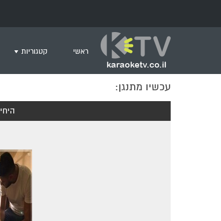
ראשי
קטגוריות
עכשיו מתנגן:
שירים לצפייה ב
חדש בקריוקי
היחי
המבוקשים ביות
ים תיכוני
גרסת פסנתר
שירי רוק/פופ
היפ הופ
English songs
שירי ארץ ישרא
שירי אירוויזיון