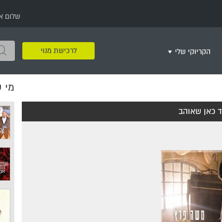
שלום א
לרכישת מנוי
הקריוקי שלי
מי 
שירים שאהבתי
חינם
שרים בשניים
שירי ריקודי עם
שירי דת
מסיבה מזרחית
+
ד כאן שאוהב
צור רשימת השמעה חדשה
ר
מחרוזות
רמיקס
שירים מסרטים וסדרות
שירי חג ומועד
שירי ירושלים
שירי יום הולדת
מסיבת רווקות
משחקי קריוקי
שירי יום הזיכרון
שירי ילדים
ל
שירי קטנטנים
שירי להקות צבאיות