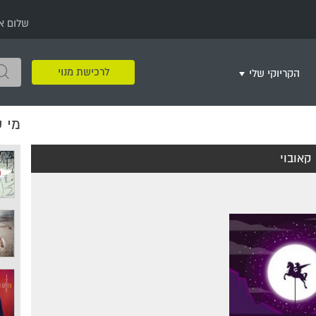
שלום א
לרכישת מנוי
הקריוקי שלי
מי 
שירים שאהבתי
חינם
שרים בשניים
שירי ריקודי עם
שירי דת
מסיבה מזרחית
+
קאובוי
צור רשימת השמעה חדשה
ר
מחרוזות
רמיקס
שירים מסרטים וסדרות
שירי חג ומועד
שירי ירושלים
שירי יום הולדת
מסיבת רווקות
משחקי קריוקי
שירי יום הזיכרון
שירי ילדים
ל
שירי קטנטנים
שירי להקות צבאיות