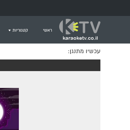
ראשי
קטגוריות
עכשיו מתנגן:
שירים לצפייה ב
חדש בקריוקי
המבוקשים ביות
ים תיכוני
גרסת פסנתר
שירי רוק/פופ
היפ הופ
English songs
שירי ארץ ישרא
שירי אירוויזיון