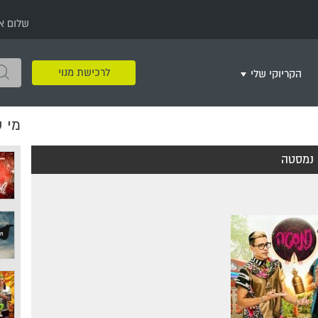
שלום א
לרכישת מנוי
הקריוקי שלי
מי 
שירים שאהבתי
חינם
שרים בשניים
שירי ריקודי עם
שירי דת
מסיבה מזרחית
+
נמסטה
צור רשימת השמעה חדשה
ר
מחרוזות
רמיקס
שירים מסרטים וסדרות
שירי חג ומועד
שירי ירושלים
שירי יום הולדת
מסיבת רווקות
משחקי קריוקי
שירי יום הזיכרון
שירי ילדים
ל
שירי קטנטנים
שירי להקות צבאיות