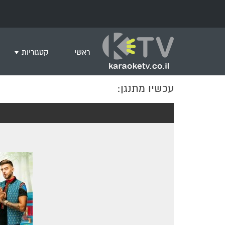
ראשי
קטגוריות
עכשיו מתנגן:
שירים לצפייה ב
חדש בקריוקי
המבוקשים ביות
ים תיכוני
גרסת פסנתר
שירי רוק/פופ
היפ הופ
English songs
שירי ארץ ישרא
שירי אירוויזיון