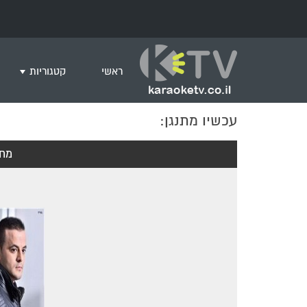
ראשי
קטגוריות
עכשיו מתנגן:
שירים לצפייה ב
חדש בקריוקי
מחר
המבוקשים ביות
ים תיכוני
גרסת פסנתר
שירי רוק/פופ
היפ הופ
English songs
שירי ארץ ישרא
שירי אירוויזיון