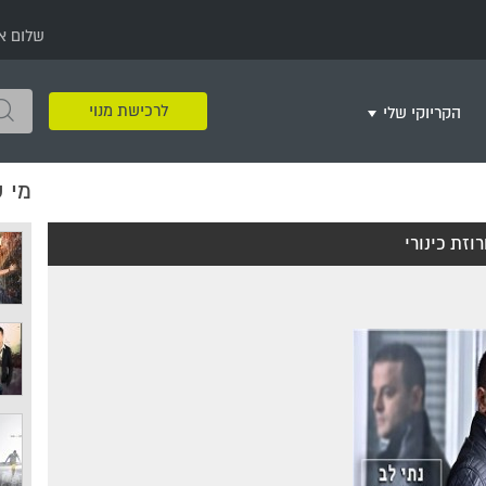
שלום א
לרכישת מנוי
הקריוקי שלי
מי 
שירים שאהבתי
חינם
שרים בשניים
שירי ריקודי עם
שירי דת
מסיבה מזרחית
+
וזת כינורי
צור רשימת השמעה חדשה
ר
מחרוזות
רמיקס
שירים מסרטים וסדרות
שירי חג ומועד
שירי ירושלים
שירי יום הולדת
מסיבת רווקות
משחקי קריוקי
שירי יום הזיכרון
שירי ילדים
ל
שירי קטנטנים
שירי להקות צבאיות